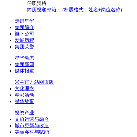
任职资格
简历投递邮箱： (标题格式：姓名+岗位名称)
走进星华
集团简介
旗下公司
发展历程
集团荣誉
星华动态
集团新闻
媒体报道
米兰官方站网页版
文化理念
精彩活动
星华故事
投资产业
文旅运营与融合
城市更新与改造
美丽乡村与赋能