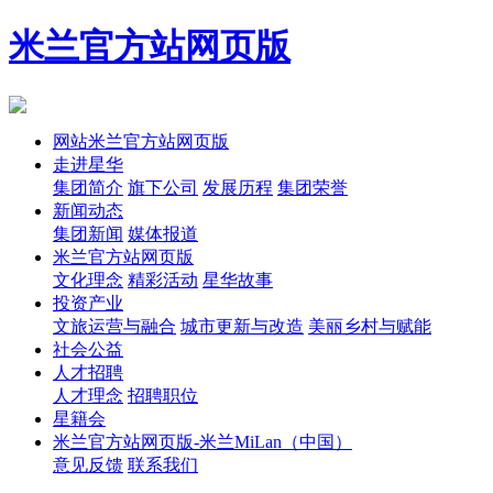
米兰官方站网页版
网站米兰官方站网页版
走进星华
集团简介
旗下公司
发展历程
集团荣誉
新闻动态
集团新闻
媒体报道
米兰官方站网页版
文化理念
精彩活动
星华故事
投资产业
文旅运营与融合
城市更新与改造
美丽乡村与赋能
社会公益
人才招聘
人才理念
招聘职位
星籍会
米兰官方站网页版-米兰MiLan（中国）
意见反馈
联系我们