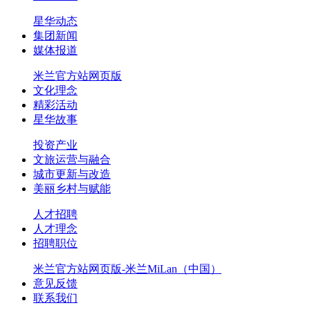
星华动态
集团新闻
媒体报道
米兰官方站网页版
文化理念
精彩活动
星华故事
投资产业
文旅运营与融合
城市更新与改造
美丽乡村与赋能
人才招聘
人才理念
招聘职位
米兰官方站网页版-米兰MiLan（中国）
意见反馈
联系我们