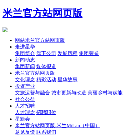
米兰官方站网页版
网站米兰官方站网页版
走进星华
集团简介
旗下公司
发展历程
集团荣誉
新闻动态
集团新闻
媒体报道
米兰官方站网页版
文化理念
精彩活动
星华故事
投资产业
文旅运营与融合
城市更新与改造
美丽乡村与赋能
社会公益
人才招聘
人才理念
招聘职位
星籍会
米兰官方站网页版-米兰MiLan（中国）
意见反馈
联系我们