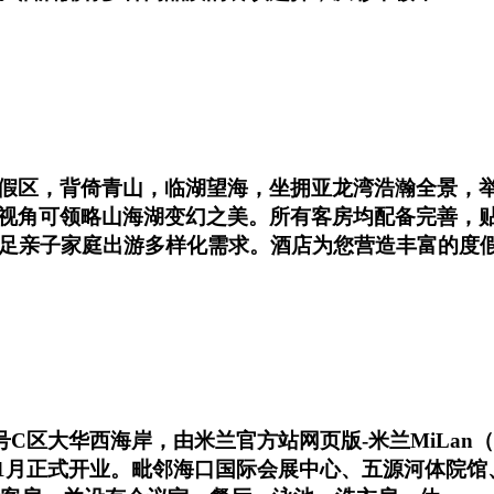
假区，背倚青山，临湖望海，坐拥亚龙湾浩瀚全景，举
视角可领略山海湖变幻之美。所有客房均配备完善，
满足亲子家庭出游多样化需求。酒店为您营造丰富的度
1号C区大华西海岸，由米兰官方站网页版-米兰MiLa
年11月正式开业。毗邻海口国际会展中心、五源河体院