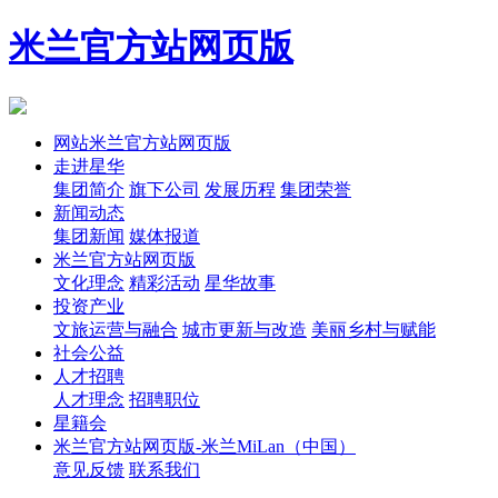
米兰官方站网页版
网站米兰官方站网页版
走进星华
集团简介
旗下公司
发展历程
集团荣誉
新闻动态
集团新闻
媒体报道
米兰官方站网页版
文化理念
精彩活动
星华故事
投资产业
文旅运营与融合
城市更新与改造
美丽乡村与赋能
社会公益
人才招聘
人才理念
招聘职位
星籍会
米兰官方站网页版-米兰MiLan（中国）
意见反馈
联系我们