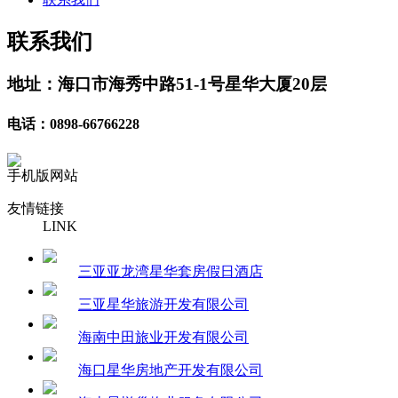
联系我们
地址：海口市海秀中路51-1号星华大厦20层
电话：0898-66766228
手机版网站
友情链接
LINK
三亚亚龙湾星华套房假日酒店
三亚星华旅游开发有限公司
海南中田旅业开发有限公司
海口星华房地产开发有限公司