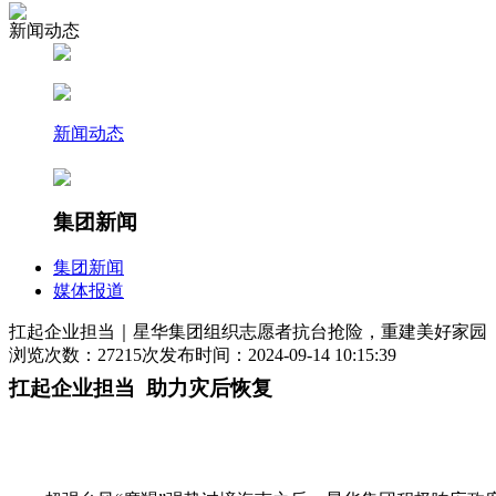
新闻动态
新闻动态
集团新闻
集团新闻
媒体报道
扛起企业担当｜星华集团组织志愿者抗台抢险，重建美好家园
浏览次数：27215次
发布时间：2024-09-14 10:15:39
扛起企业担当 助力灾后恢复