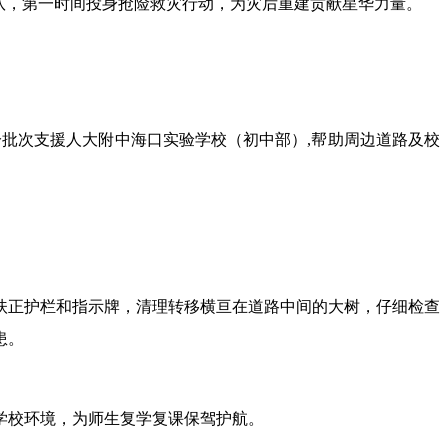
务队，第一时间投身抢险救灾行动，为灾后重建贡献星华力量。
分批次支援人大附中海口实验学校（初中部）,帮助周边道路及校
扶正护栏和指示牌，清理转移横亘在道路中间的大树，仔细检查
患。
学校环境，为师生复学复课保驾护航。