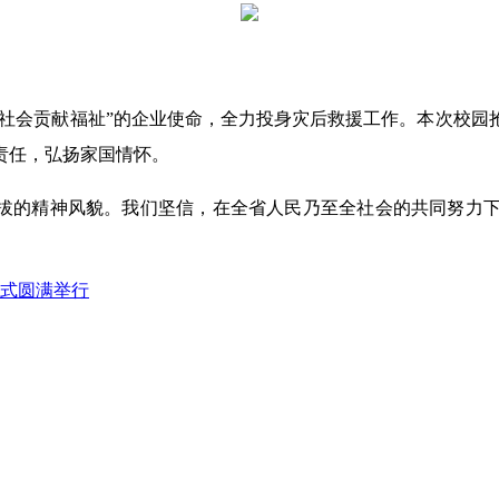
为社会贡献福祉”的企业使命，全力投身灾后救援工作。本次校
责任，弘扬家国情怀。
不拔的精神风貌。我们坚信，在全省人民乃至全社会的共同努力
式圆满举行