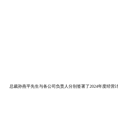
总裁孙燕平先生与各公司负责人分别签署了2024年度经营