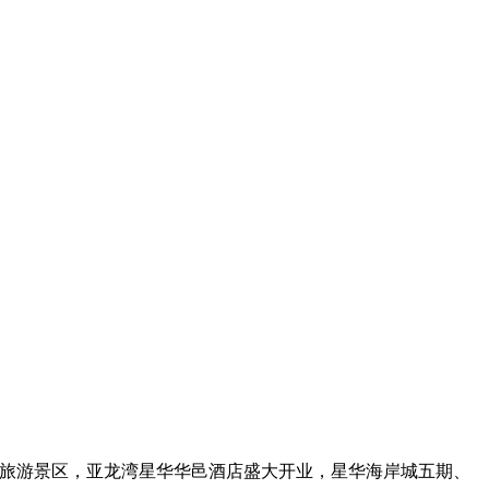
级旅游景区，亚龙湾星华华邑酒店盛大开业，星华海岸城五期、