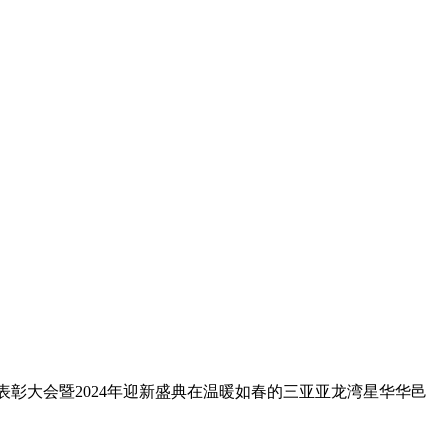
结表彰大会暨2024年迎新盛典在温暖如春的三亚亚龙湾星华华邑