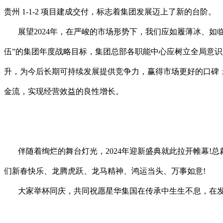
贵州 1-1-2 项目建成交付，标志着集团发展迈上了新的台阶。
展望2024年，在严峻的市场形势下，我们应如履薄冰、如
伍”的集团年度战略目标，集团总部各职能中心应树立全局意
升，为今后长期可持续发展提供竞争力，赢得市场更好的口碑
金流，实现经营效益的良性增长。
伴随着绚烂的舞台灯光，2024年迎新盛典就此拉开帷幕!总
们新春快乐、龙腾虎跃、龙马精神、鸿运当头、万事如意!
大家举杯同庆，共同祝愿星华集国在传承中生生不息，在发展中