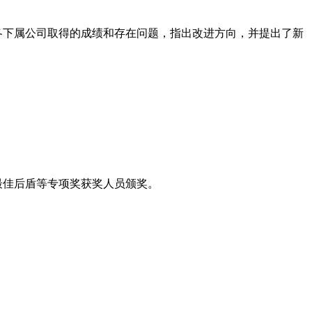
各下属公司取得的成绩和存在问题，指出改进方向，并提出了新
佳后盾等专项奖获奖人员颁奖。