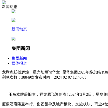
新闻动态
新闻动态
集团新闻
集团新闻
媒体报道
龙腾虎跃创辉煌，星光灿烂谱华章 | 星华集团2023年终总结表
浏览次数：38849次
发布时间：2024-02-07 12:40:05
玉兔欢跳辞旧岁，祥龙腾飞迎新春! 2024年2月2日，星华集
度假酒店隆重举行。集团领导及地产板块、文旅板块、商业/物