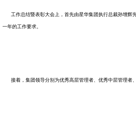
工作总结暨表彰大会上，首先由星华集团执行总裁孙增辉先生
一年的工作要求。
接着，集团领导分别为优秀高层管理者、优秀中层管理者、