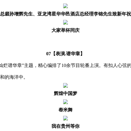
总裁孙增辉先生、亚龙湾星华华邑酒店总经理李锦先生致新年祝
大家举杯同庆
07【表演.谱华章】
烂谱华章”主题，精心编排了10余节目轮番上演。有扣人心弦
祥和的海洋中。
辉煌中国梦
舂米舞
我在贵州等你