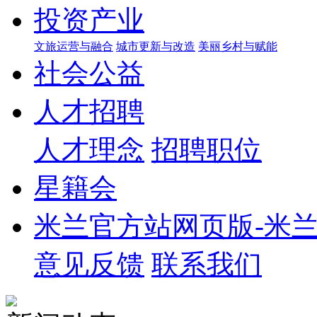
投资产业
文旅运营与融合
城市更新与改造
美丽乡村与赋能
社会公益
人才招聘
人才理念
招聘职位
星籍会
米兰官方站网页版-米兰M
意见反馈
联系我们