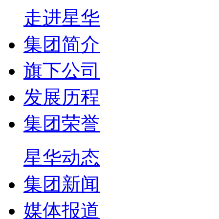
走进星华
集团简介
旗下公司
发展历程
集团荣誉
星华动态
集团新闻
媒体报道