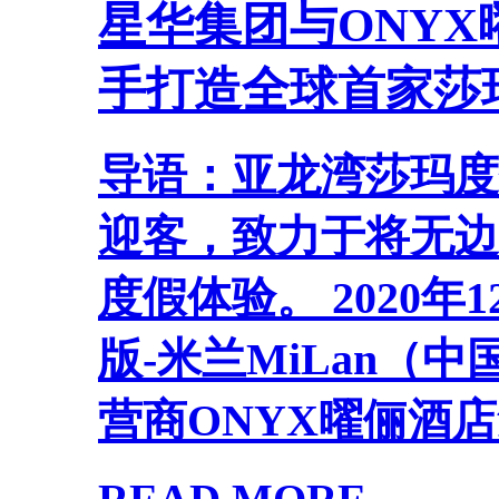
星华集团与ONY
手打造全球首家莎
导语：亚龙湾莎玛度假
迎客，致力于将无边
度假体验。 2020年
版-米兰MiLan（
营商ONYX曜俪酒店集