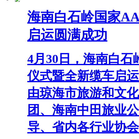
海南白石岭国家A
启运圆满成功
4月30日，海南白石
仪式暨全新缆车启运
由琼海市旅游和文化
团、海南中田旅业公
导、省内各行业协会、