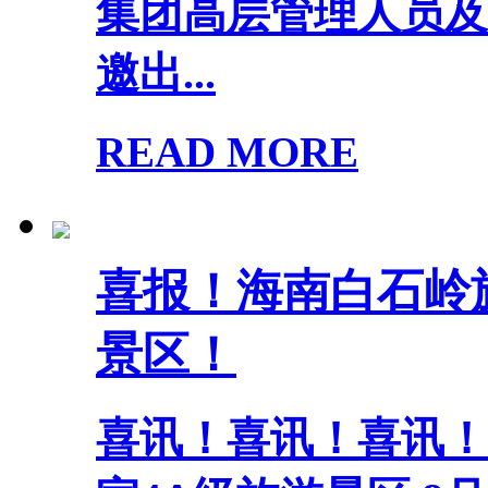
集团高层管理人员及
邀出...
READ MORE
喜报！海南白石岭
景区！
喜讯！喜讯！喜讯！