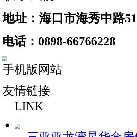
地址：海口市海秀中路51
电话：0898-66766228
手机版网站
友情链接
LINK
三亚亚龙湾星华套房