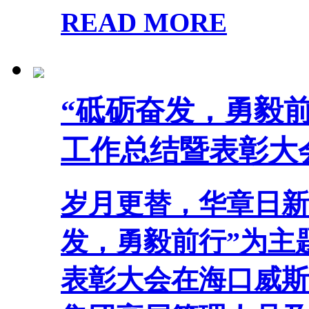
READ MORE
“砥砺奋发，勇毅前
工作总结暨表彰大
岁月更替，华章日新。
发，勇毅前行”为主题
表彰大会在海口威斯