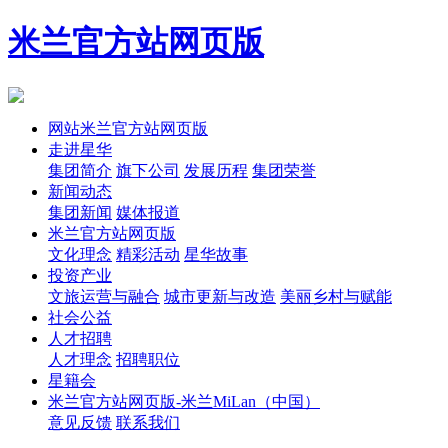
米兰官方站网页版
网站米兰官方站网页版
走进星华
集团简介
旗下公司
发展历程
集团荣誉
新闻动态
集团新闻
媒体报道
米兰官方站网页版
文化理念
精彩活动
星华故事
投资产业
文旅运营与融合
城市更新与改造
美丽乡村与赋能
社会公益
人才招聘
人才理念
招聘职位
星籍会
米兰官方站网页版-米兰MiLan（中国）
意见反馈
联系我们