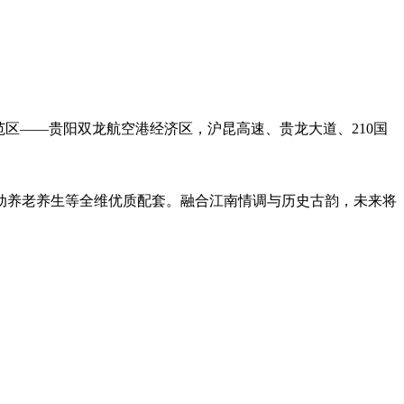
范区——贵阳双龙航空港经济区，沪昆高速、贵龙大道、210国
动养老养生等全维优质配套。融合江南情调与历史古韵，未来将