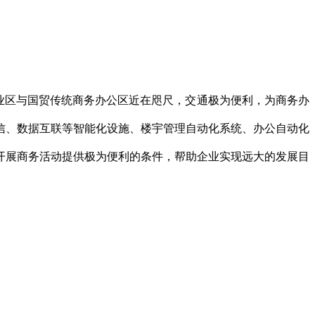
华商业区与国贸传统商务办公区近在咫尺，交通极为便利，为商务办
信、数据互联等智能化设施、楼宇管理自动化系统、办公自动化
开展商务活动提供极为便利的条件，帮助企业实现远大的发展目