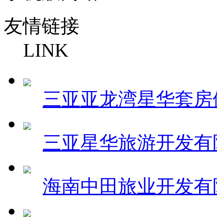
友情链接
LINK
三亚亚龙湾星华套房
三亚星华旅游开发有
海南中田旅业开发有