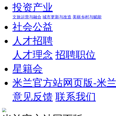
投资产业
文旅运营与融合
城市更新与改造
美丽乡村与赋能
社会公益
人才招聘
人才理念
招聘职位
星籍会
米兰官方站网页版-米兰M
意见反馈
联系我们