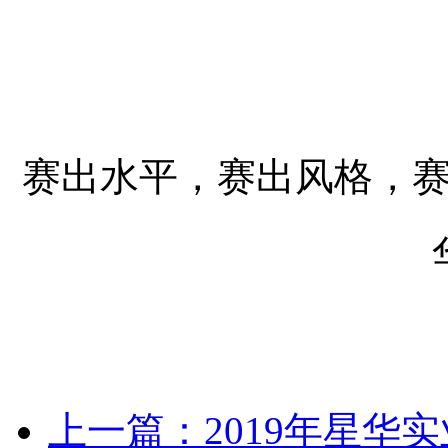
赛出水平，赛出风格，
上一篇：2019年星华