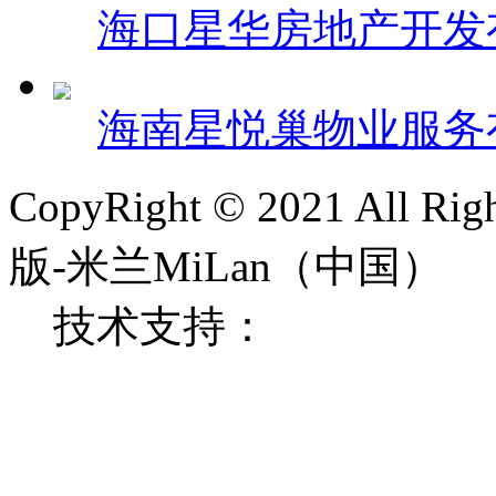
海口星华房地产开发
海南星悦巢物业服务
CopyRight © 2021 All
版-米兰MiLan（中国
技术支持：