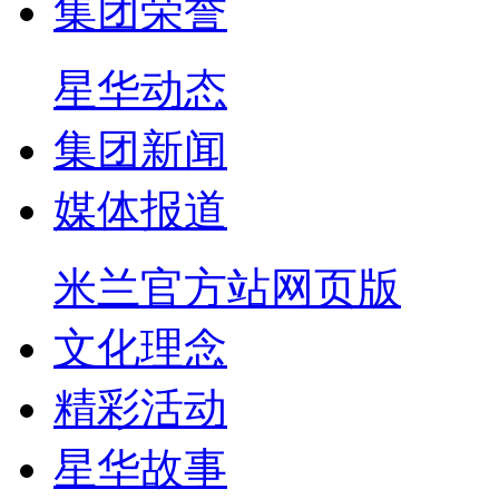
集团荣誉
星华动态
集团新闻
媒体报道
米兰官方站网页版
文化理念
精彩活动
星华故事