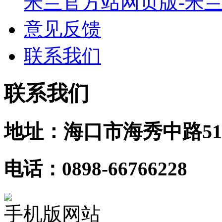
米兰官方站网页版-米兰M
意见反馈
联系我们
联系我们
地址：海口市海秀中路51
电话：0898-66766228
手机版网站